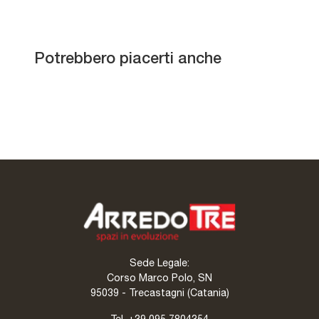
Stratos HPL
Potrebbero piacerti anche
Spencer T87 Keramic
Amerigo
Eliot Keramik
Sede Legale:
Corso Marco Polo, SN
95039 - Trecastagni (Catania)
Tel.
+39 095 7804354