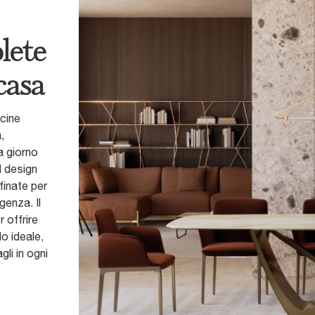
lete
casa
cine
,
a giorno
l design
finate per
genza. Il
 offrire
o ideale,
li in ogni