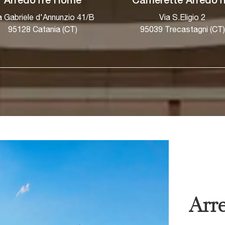
ArredoTre Home
Camerette ArredoT
a Gabriele d'Annunzio 41/B
Via S.Eligio 2
95128 Catania (CT)
95039 Trecastagni (CT)
Arre