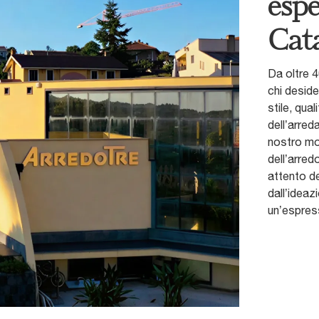
espe
Cat
Da oltre 4
chi deside
stile, qua
dell’arred
nostro mob
dell’arred
attento de
dall’ideaz
un’espress