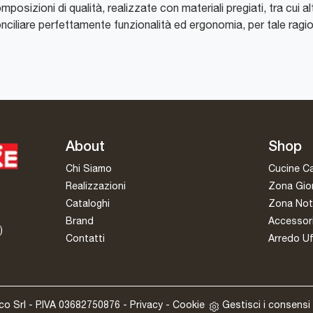
posizioni di qualità, realizzate con materiali pregiati, tra cui al
onciliare perfettamente funzionalità ed ergonomia, per tale rag
About
Shop
Chi Siamo
Cucine C
Realizzazioni
Zona Gio
Cataloghi
Zona Not
Brand
Accessor
)
Contatti
Arredo Uf
oco Srl - P.IVA 03682750876 -
Privacy
-
Cookie
Gestisci i consensi