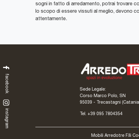
sogni in fatto di arredamento, potrai trovare com
lo scopo di essere vissuti al meglio, devono c
attentamente.
facebook
Sede Legale:
Corso Marco Polo, SN
95039 - Trecastagni (Catania
instagram
Tel.
+39 095 7804354
Mobili Arredotre F.lli C