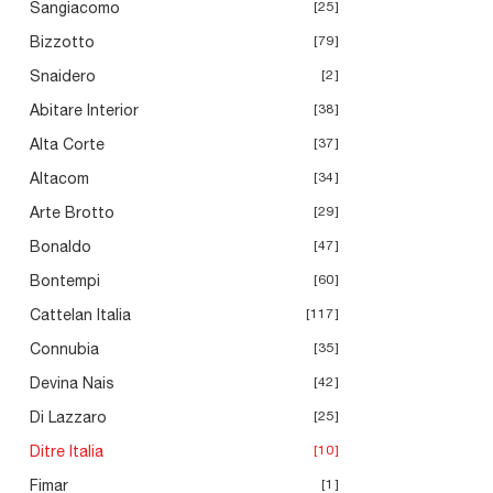
Sangiacomo
25
Bizzotto
79
Snaidero
2
Abitare Interior
38
Alta Corte
37
Altacom
34
Arte Brotto
29
Bonaldo
47
Bontempi
60
Cattelan Italia
117
Connubia
35
Devina Nais
42
Di Lazzaro
25
Ditre Italia
10
Fimar
1