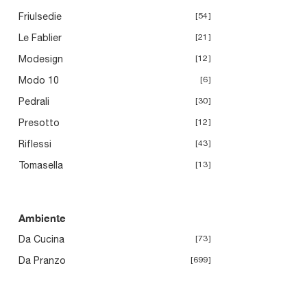
Friulsedie
54
Le Fablier
21
Modesign
12
Modo 10
6
Pedrali
30
Presotto
12
Riflessi
43
Tomasella
13
Ambiente
Da Cucina
73
Da Pranzo
699