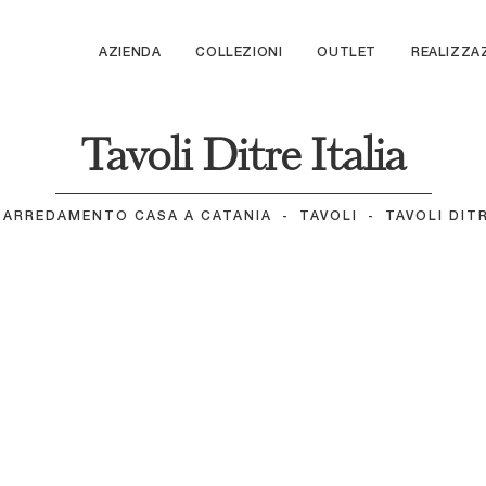
AZIENDA
COLLEZIONI
OUTLET
REALIZZA
Tavoli Ditre Italia
ARREDAMENTO CASA A CATANIA
-
TAVOLI
-
TAVOLI DITR
os
Nell Rotondo
s Rotondo
Pillar
Biarritz