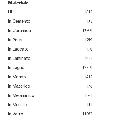
Materiale
HPL
21
In Cemento
1
In Ceramica
190
In Gres
59
In Laccato
5
In Laminato
22
In Legno
276
In Marmo
28
In Materico
5
In Melaminico
57
In Metallo
1
In Vetro
107