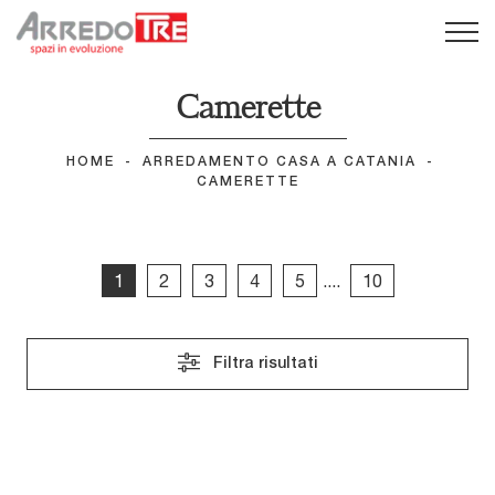
Camerette
HOME
-
ARREDAMENTO CASA A CATANIA
-
CAMERETTE
1
2
3
4
5
....
10
Filtra risultati
Golf Y124
Golf Y125
Golf Y126
Golf Y127
Golf Y128