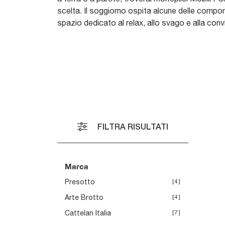
scelta. Il soggiorno ospita alcune delle compone
spazio dedicato al relax, allo svago e alla convi
I
I
V
FILTRA RISULTATI
T
P
T
Marca
A
A
1
Presotto
4
Arte Brotto
4
Cattelan Italia
7