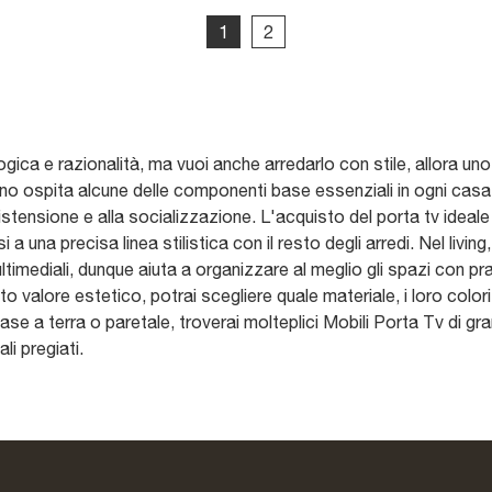
1
2
gica e razionalità, ma vuoi anche arredarlo con stile, allora uno d
no ospita alcune delle componenti base essenziali in ogni casa, 
distensione e alla socializzazione. L'acquisto del porta tv ideale
 a una precisa linea stilistica con il resto degli arredi. Nel living,
ultimediali, dunque aiuta a organizzare al meglio gli spazi con pra
 valore estetico, potrai scegliere quale materiale, i loro colori,
e a terra o paretale, troverai molteplici Mobili Porta Tv di gr
li pregiati.