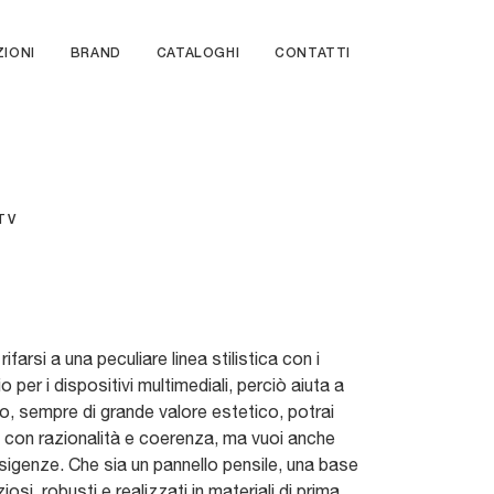
ZIONI
BRAND
CATALOGHI
CONTATTI
TV
farsi a una peculiare linea stilistica con i
o per i dispositivi multimediali, perciò aiuta a
io, sempre di grande valore estetico, potrai
ving con razionalità e coerenza, ma vuoi anche
 esigenze. Che sia un pannello pensile, una base
si, robusti e realizzati in materiali di prima