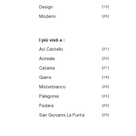
Design
15
Moderni
28
I più visti a :
Aci Castello
21
Acireale
20
Catania
21
Giarre
18
Misterbianco
26
Palagonia
24
Pedara
26
San Giovanni La Punta
20