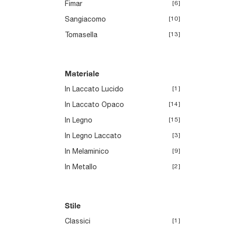
Fimar
6
Sangiacomo
10
Tomasella
13
Materiale
In Laccato Lucido
1
In Laccato Opaco
14
In Legno
15
In Legno Laccato
3
In Melaminico
9
In Metallo
2
Stile
Classici
1