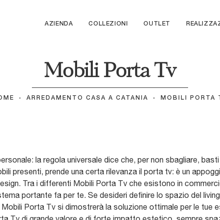
AZIENDA
COLLEZIONI
OUTLET
REALIZZA
Mobili Porta Tv
OME
-
ARREDAMENTO CASA A CATANIA
-
MOBILI PORTA 
ersonale: la regola universale dice che, per non sbagliare, basti ri
obili presenti, prende una certa rilevanza il porta tv: è un appoggi
design. Tra i differenti Mobili Porta Tv che esistono in commerc
 sistema portante fa per te. Se desideri definire lo spazio del li
ri Mobili Porta Tv si dimostrerà la soluzione ottimale per le tue
rta Tv di grande valore e di forte impatto estetico, sempre spazio