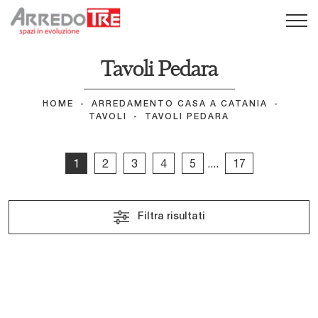
Tavoli Pedara
HOME
-
ARREDAMENTO CASA A CATANIA
-
TAVOLI
-
TAVOLI PEDARA
1
2
3
4
5
....
17
Filtra risultati
Piano Morphis Ceramics
Piano Manhattan ring
Ceramics
Piano Manhattan barrel
Ceramics
Cosmos
Nell Rotondo
Cosmos Rotondo