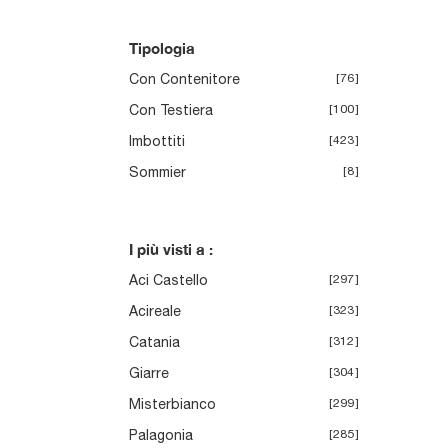
Tipologia
Con Contenitore
76
Con Testiera
100
Imbottiti
423
Sommier
8
I più visti a :
Aci Castello
297
Acireale
323
Catania
312
Giarre
304
Misterbianco
299
Palagonia
285