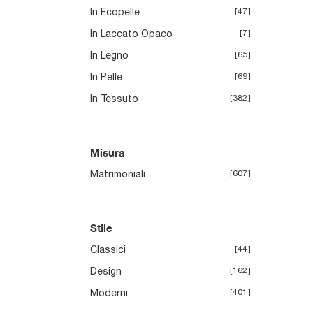
In Ecopelle
47
In Laccato Opaco
7
In Legno
65
In Pelle
69
In Tessuto
382
Misura
Matrimoniali
607
Stile
Classici
44
Design
162
Moderni
401