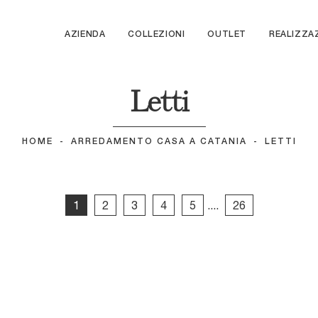
AZIENDA
COLLEZIONI
OUTLET
REALIZZA
Letti
HOME
-
ARREDAMENTO CASA A CATANIA
-
LETTI
1
2
3
4
5
....
26
osy
Sissi
ebo 2|0
Peplo
bbraccio
Folio Grafic
cletto
Ecletto Imbottito
liante 2|0
Milo
liante
Ariel