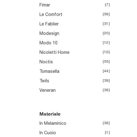
Fimar
7
Le Comfort
56
Le Fablier
31
Modesign
20
Modo 10
12
Nicoletti Home
10
Noctis
55
Tomasella
44
Twils
39
Veneran
36
Materiale
In Melaminico
36
In Cuoio
1