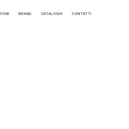
ZIONI
BRAND
CATALOGHI
CONTATTI
Peplo con
Contenitore
Abbraccio Grafic
Gaston
Nest
Febo
Decor