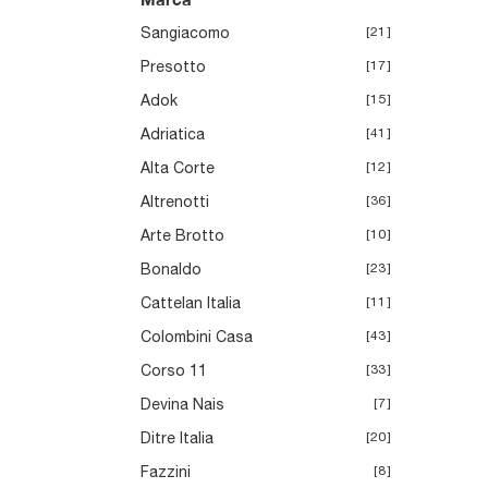
F
D
C
Sangiacomo
21
Presotto
17
Adok
15
Adriatica
41
Alta Corte
12
Altrenotti
36
Arte Brotto
10
Bonaldo
23
Cattelan Italia
11
Colombini Casa
43
Corso 11
33
Devina Nais
7
Ditre Italia
20
Fazzini
8