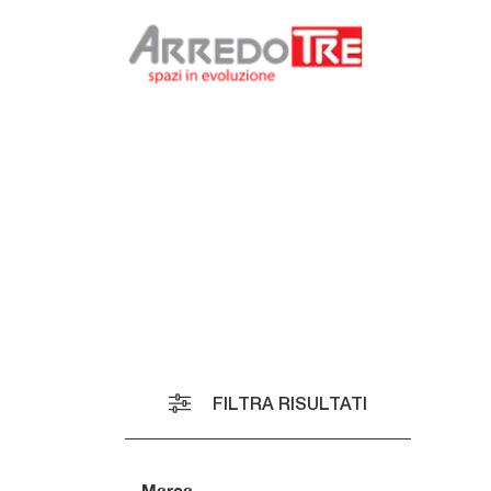
C
F
A
FILTRA RISULTATI
E
A
A
Marca