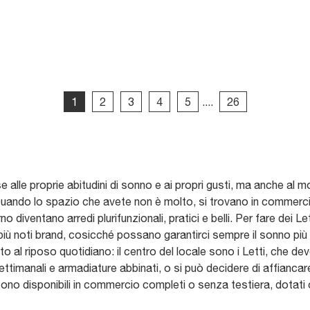
1
2
3
4
5
....
26
se alle proprie abitudini di sonno e ai propri gusti, ma anche al
ando lo spazio che avete non è molto, si trovano in commercio 
 diventano arredi plurifunzionali, pratici e belli. Per fare dei Lett
più noti brand, cosicché possano garantirci sempre il sonno più 
to al riposo quotidiano: il centro del locale sono i Letti, che de
timanali e armadiature abbinati, o si può decidere di affiancare 
and sono disponibili in commercio completi o senza testiera, dotat