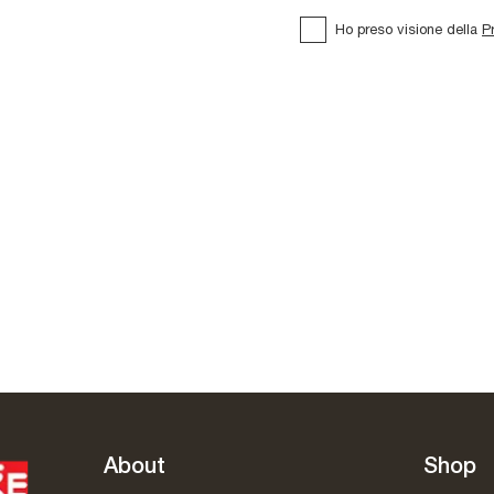
Ho preso visione della
P
ilo
Rachel Turn
About
Shop