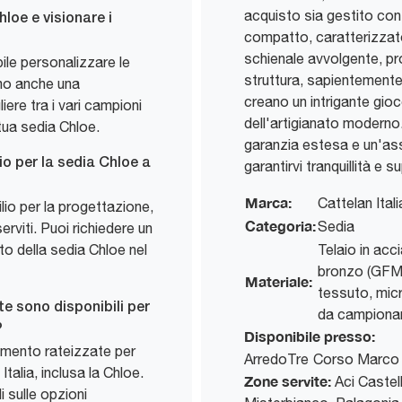
acquisto sia gestito con
loe e visionare i
compatto, caratterizzat
schienale avvolgente, p
le personalizzare le
struttura, sapientemente
amo anche una
creano un intrigante gioco
ere tra i vari campioni
dell'artigianato moderno
a tua sedia Chloe.
garanzia estesa e un'as
io per la sedia Chloe a
garantirvi tranquillità e 
Marca:
Cattelan Itali
lio per la progettazione,
Categoria:
Sedia
rviti. Puoi richiedere un
o della sedia Chloe nel
Telaio in acc
bronzo (GFM1
Materiale:
tessuto, mic
e sono disponibili per
da campionari
?
Disponibile presso:
amento rateizzate per
ArredoTre
Corso Marco 
Italia, inclusa la Chloe.
Zone servite:
Aci Castell
i sulle opzioni