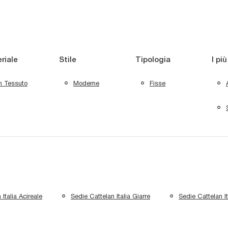
riale
Stile
Tipologia
I più
n Tessuto
Moderne
Fisse
Italia Acireale
Sedie Cattelan Italia Giarre
Sedie Cattelan I