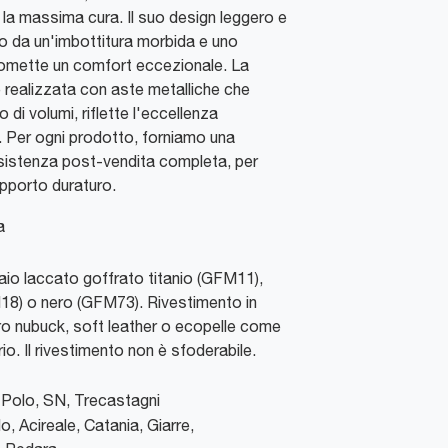
 la massima cura. Il suo design leggero e
o da un'imbottitura morbida e uno
romette un comfort eccezionale. La
 realizzata con aste metalliche che
 di volumi, riflette l'eccellenza
. Per ogni prodotto, forniamo una
sistenza post-vendita completa, per
supporto duraturo.
a
iaio laccato goffrato titanio (GFM11),
8) o nero (GFM73). Rivestimento in
ro nubuck, soft leather o ecopelle come
o. Il rivestimento non è sfoderabile.
Polo, SN
,
Trecastagni
o, Acireale, Catania, Giarre,