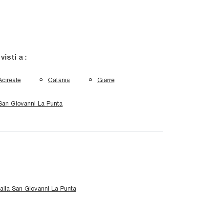
 visti a :
Acireale
Catania
Giarre
San Giovanni La Punta
talia San Giovanni La Punta