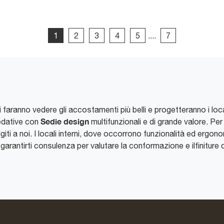
1
2
3
4
5
....
7
 ti faranno vedere gli accostamenti più belli e progetteranno i loc
Sedie
design
redative con
multifunzionali e di grande valore. Per
olgiti a noi. I locali interni, dove occorrono funzionalità ed ergonom
rantirti consulenza per valutare la conformazione e ilfiniture d