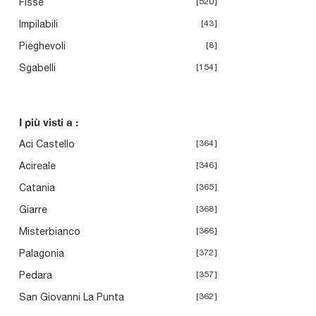
Fisse
520
Impilabili
43
Pieghevoli
8
Sgabelli
154
I più visti a :
Aci Castello
364
Acireale
346
Catania
365
Giarre
368
Misterbianco
366
Palagonia
372
Pedara
357
San Giovanni La Punta
362