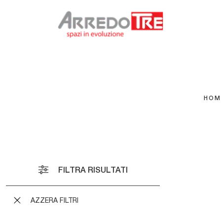
HOM
Aura
Viga
Teia
FILTRA RISULTATI
Alpha
Nova
Evia
Ego S
AZZERA FILTRI
cuoio