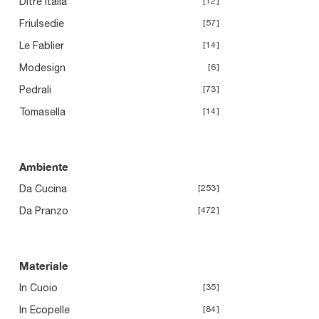
Ditre Italia
12
Friulsedie
57
Le Fablier
14
Modesign
6
Pedrali
73
Tomasella
14
Ambiente
Da Cucina
253
Da Pranzo
472
Materiale
In Cuoio
35
In Ecopelle
84