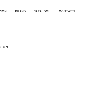
ZIONI
BRAND
CATALOGHI
CONTATTI
SIGN
Bliss
Britney Turn
Artemis
Ariel Sgabello
Milo
Tab Sgabello
Nadir S109