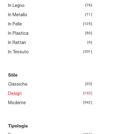
In Legno
78
In Metallo
11
In Pelle
125
In Plastica
85
In Rattan
6
In Tessuto
301
Stile
Classiche
20
Design
163
Moderne
542
Tipologia