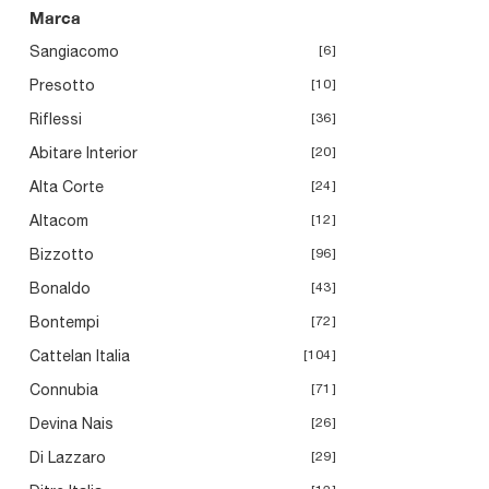
Sandy
Marca
Sangiacomo
6
Presotto
10
Riflessi
36
Abitare Interior
20
Alta Corte
24
Altacom
12
Bizzotto
96
Bonaldo
43
Bontempi
72
Cattelan Italia
104
Connubia
71
Devina Nais
26
Di Lazzaro
29