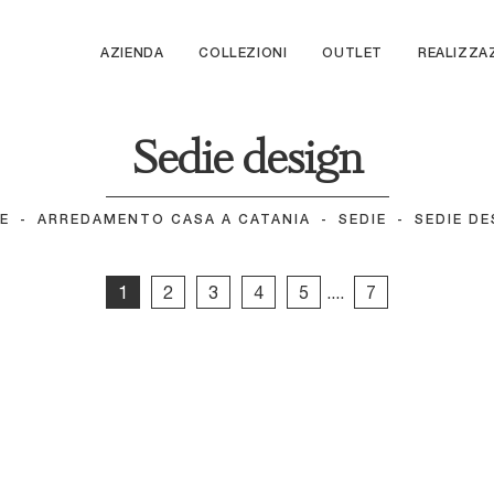
AZIENDA
COLLEZIONI
OUTLET
REALIZZA
Sedie design
E
-
ARREDAMENTO CASA A CATANIA
-
SEDIE
-
SEDIE DE
1
2
3
4
5
....
7
Luna
Charlotte
Avant-Garde
Nova Sgabello
Ariel
G405gas in
Vela
Ego SG405gas