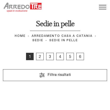
Sedie in pelle
HOME
-
ARREDAMENTO CASA A CATANIA
-
SEDIE
-
SEDIE IN PELLE
1
2
3
4
5
6
Filtra risultati
Viga
Magda Barré
Alpha
Evia
Vittoria
Addy