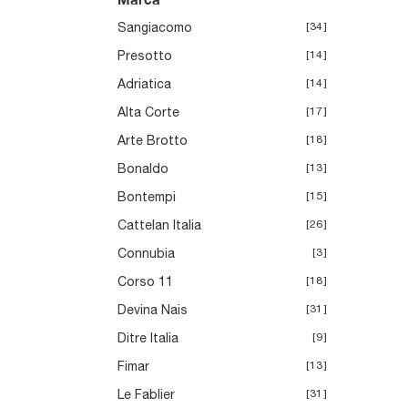
A
C
Sangiacomo
34
Presotto
14
Adriatica
14
Alta Corte
17
Arte Brotto
18
Bonaldo
13
Bontempi
15
Cattelan Italia
26
Connubia
3
Corso 11
18
Devina Nais
31
Ditre Italia
9
Fimar
13
Le Fablier
31