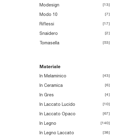
Modesign
13
Modo 10
7
Riflessi
17
Snaidero
2
Tomasella
53
Materiale
In Melaminico
43
In Ceramica
6
In Gres
4
In Laccato Lucido
10
In Laccato Opaco
67
In Legno
140
In Legno Laccato
38