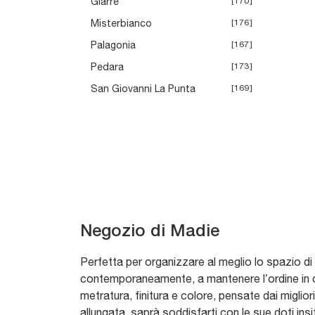
Giarre
170
Misterbianco
176
Palagonia
167
Pedara
173
San Giovanni La Punta
169
Negozio di Madie
Perfetta per organizzare al meglio lo spazio di
contemporaneamente, a mantenere l’ordine in c
metratura, finitura e colore, pensate dai miglio
allungata, saprà soddisfarti con le sue doti insi