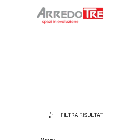
O
I
I
FILTRA RISULTATI
I
S
V
Marca