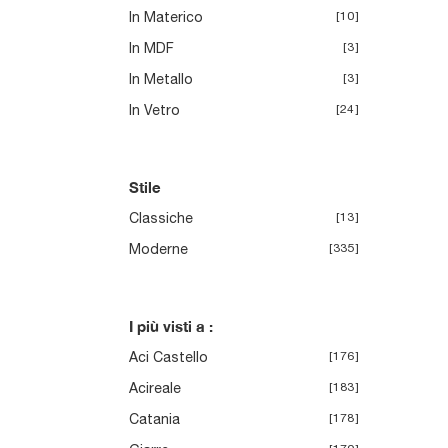
In Materico
10
In MDF
3
In Metallo
3
In Vetro
24
Stile
Classiche
13
Moderne
335
I più visti a :
Aci Castello
176
Acireale
183
Catania
178