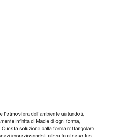
re l'atmosfera dell'ambiente aiutandoti,
nte infinita di Madie di ogni forma,
gn. Questa soluzione dalla forma rettangolare
 spazi impreziosendoli, allora fa al caso tuo.