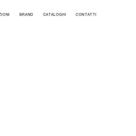
ZIONI
BRAND
CATALOGHI
CONTATTI
Open 01
Incontro 05
Incontro 02
Scrigno 02
Vela 03
Abaco 04