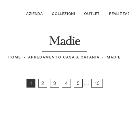
AZIENDA
COLLEZIONI
OUTLET
REALIZZA
Madie
HOME
-
ARREDAMENTO CASA A CATANIA
-
MADIE
1
2
3
4
5
....
15
pen 03
Open 02
ncontro 07
Incontro 06
ncontro 04
Incontro 03
ncontro 01
Scrigno 03
crigno 01
Vela 04
ela 02
Vela 01