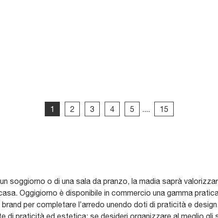
1
2
3
4
5
....
15
 un soggiorno o di una sala da pranzo, la madia saprà valorizza
asa. Oggigiorno è disponibile in commercio una gamma praticame
ri brand per completare l’arredo unendo doti di praticità e desi
te di praticità ed estetica: se desideri organizzare al meglio gli