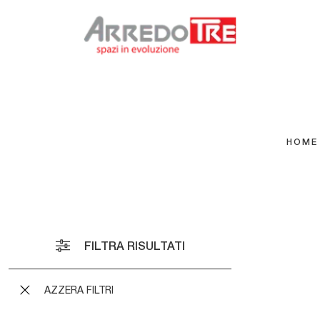
HOME
Arbor
Zero 
Astra
FILTRA RISULTATI
Incont
Vela 0
Domino
AZZERA FILTRI
Domino