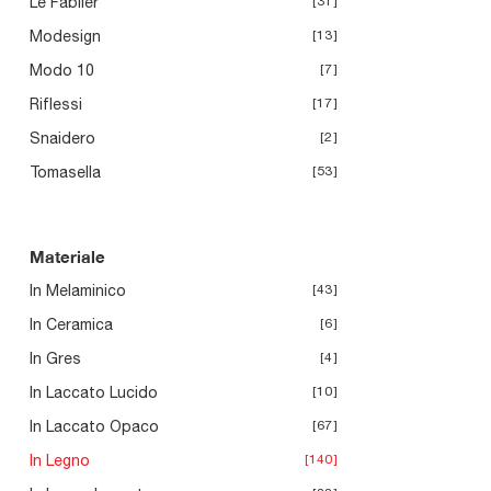
Le Fablier
31
Modesign
13
Modo 10
7
Riflessi
17
Snaidero
2
Tomasella
53
Materiale
In Melaminico
43
In Ceramica
6
In Gres
4
In Laccato Lucido
10
In Laccato Opaco
67
In Legno
140