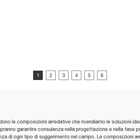
1
2
3
4
5
6
endono le composizioni arredative che rivendiamo le soluzioni idea
sapranno garantire consulenza nella progettazione e nella fase p
enza di ogni tipo di suggerimento nel campo. Le composizioni 