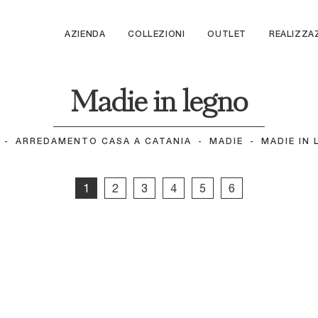
AZIENDA
COLLEZIONI
OUTLET
REALIZZA
Madie in legno
-
ARREDAMENTO CASA A CATANIA
-
MADIE
-
MADIE IN
1
2
3
4
5
6
Arbor Alta
22
Alicanto
Modula
ro 04
Scrigno 03
4
Abaco 01
 In 05
Domino In 04
 In 01
Domino Mono 02