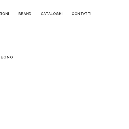
ZIONI
BRAND
CATALOGHI
CONTATTI
 LEGNO
Zero 22 Alta
Alicanto 4 ante
Incontro 05
Scrigno 01
Cabaret 01
Domino In 02
Fujiko vetrina