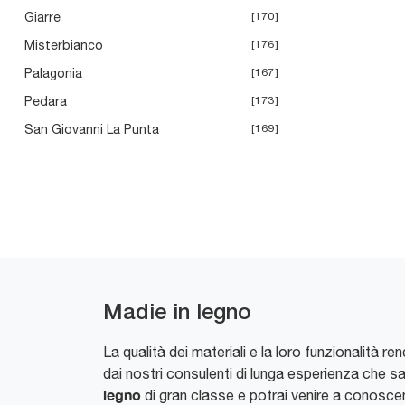
Giarre
170
Misterbianco
176
Palagonia
167
Pedara
173
San Giovanni La Punta
169
Madie in legno
La qualità dei materiali e la loro funzionalità r
dai nostri consulenti di lunga esperienza che 
legno
di gran classe e potrai venire a conosc