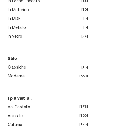
In Legno Laccato
38
In Materico
10
In MDF
3
In Metallo
3
In Vetro
24
Stile
Classiche
13
Moderne
335
I più visti a :
Aci Castello
176
Acireale
183
Catania
178