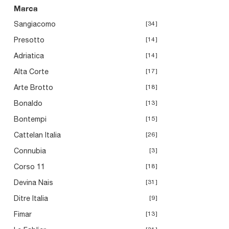
Tiffany
Marca
Sangiacomo
34
Presotto
14
Adriatica
14
Alta Corte
17
Arte Brotto
18
Bonaldo
13
Bontempi
15
Cattelan Italia
26
Connubia
3
Corso 11
18
Devina Nais
31
Ditre Italia
9
Fimar
13