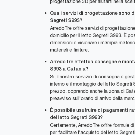
progettazione 3D per aiutarti nella scel
Quali servizi di progettazione sono dis
Segreti S993?
ArredoTre offre servizi di progettazio
domicilio per il letto Segreti S993. È po
dimensioni e visionare un'ampia materi
materiali e finiture.
ArredoTre effettua consegne e monta
S993 a Catania?
Sì, il nostro servizio di consegna è ges
interno e il montaggio del letto Segreti 
prezzo, coprendo anche la zona di Cat
preavviso sull'orario di arrivo della merc
È possibile usufruire di pagamenti ra
del letto Segreti S993?
Certamente, ArredoTre offre formule d
per facilitare l'acquisto del letto Segre