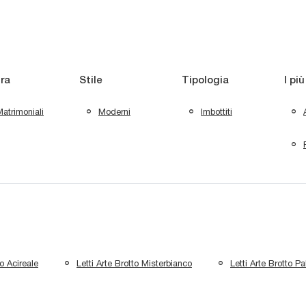
ra
Stile
Tipologia
I più
atrimoniali
Moderni
Imbottiti
to Acireale
Letti Arte Brotto Misterbianco
Letti Arte Brotto P