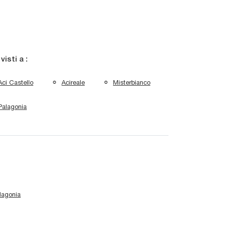
 visti a :
Aci Castello
Acireale
Misterbianco
Palagonia
alagonia