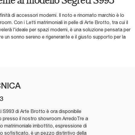
sieme al modello Segreti S993
inità di accessori moderni. Il noto e rinomato marchio è lo
om. Con i Letti matrimoniali in pelle di Arte Brotto, tra cui il
ivelerà l'ideale per spazi moderni, è una soluzione pensata per
rare un sonno sereno e rigenerante e il giusto supporto per la
NICA
93
i S993 di Arte Brotto è ora disponibile
sto presso il nostro showroom ArredoTre a
o matrimoniale imbottito, espressione di
sofisticato, è un pezzo distintivo della