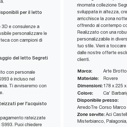
ta.
rinomata collezione Segr
sviluppata in altezza, c
ponibili per il letto
arricchisce la zona nott
offrendo al contempo c
ne 3D e consulenze a
Realizzato con una robust
ssibile personalizzare le
personalizzabile in diver
oteca con campioni di
tuo stile. Vieni a toccare
dalle nostre offerte esc
ggio del letto Segreti
clienti.
Marca:
Arte Brotto
tito con personale
Materiale:
Rovere
S993 è incluso nel
Dimensioni:
ania. Ti avviseremo con
178 x 225 
e.
Colore:
Ca' Barbari
Disponibile presso:
teizzati per l'acquisto
ArredoTre
Corso Marco 
Zone servite:
Aci Castell
i pagamento rateizzate
Misterbianco, Palagonia,
ti S993. Puoi chiedere