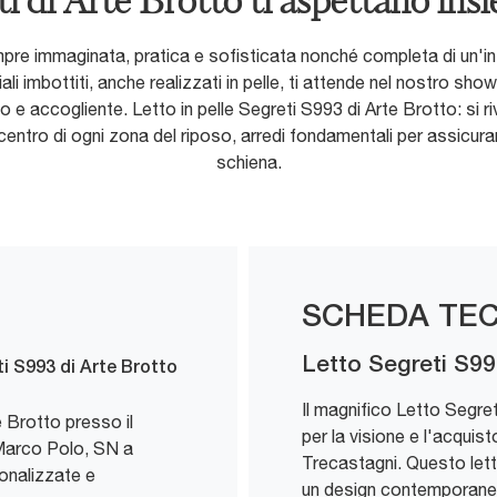
ti di Arte Brotto ti aspettano in
pre immaginata, pratica e sofisticata nonché completa di un'inf
 imbottiti, anche realizzati in pelle, ti attende nel nostro showro
lo e accogliente. Letto in pelle Segreti S993 di Arte Brotto: si r
il centro di ogni zona del riposo, arredi fondamentali per assicu
schiena.
SCHEDA TEC
Letto Segreti S9
i S993 di Arte Brotto
Il magnifico Letto Segret
e Brotto presso il
per la visione e l'acqui
Marco Polo, SN a
Trecastagni. Questo lett
onalizzate e
un design contemporaneo 