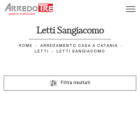
Letti Sangiacomo
HOME
-
ARREDAMENTO CASA A CATANIA
-
LETTI
-
LETTI SANGIACOMO
Filtra risultati
Cosy
Sissi
Peplo con Contenitore
Febo 2|0
Peplo
Abbraccio Grafic
Abbraccio
Folio Grafic