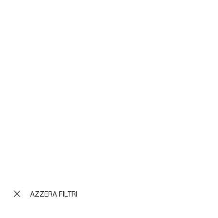
Gaston
Ecletto
Ecletto Imbottito
Nest
Aliante 2|0
Milo
Febo
Aliante
Ariel
Decor
Folio
Dorian
Diletto
AZZERA FILTRI