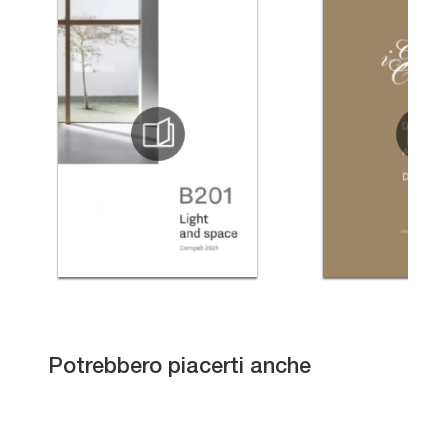
PICTA PC01
Potrebbero piacerti anche
B201 BD019
B-GO BG022
B-GO BG013