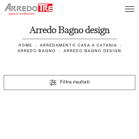
Arredo Bagno design
HOME
-
ARREDAMENTO CASA A CATANIA
-
ARREDO BAGNO
-
ARREDO BAGNO DESIGN
Filtra risultati
Teddy 02
IPE IP16
IPE IP03
EGOISTA EG08
EGOISTA EG04
EGOISTA EG03
EGOISTA EG01
Conve V01