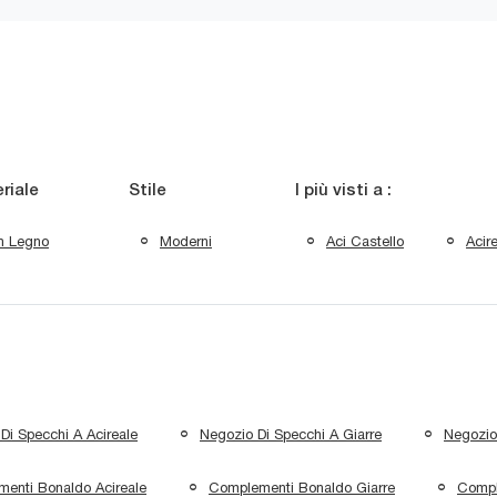
riale
Stile
I più visti a :
In Legno
Moderni
Aci Castello
Acir
Di Specchi A Acireale
Negozio Di Specchi A Giarre
Negozio
enti Bonaldo Acireale
Complementi Bonaldo Giarre
Compl