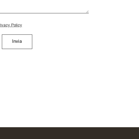
rivacy Policy
Invia
Specchio Dioscuri