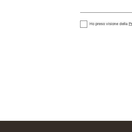
Ho preso visione della
P
Specchio Regal
Specchio Ulisse