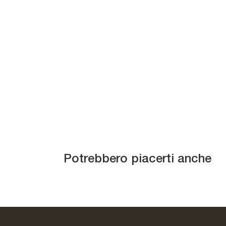
Specchio rotondo
Zero 16
Potrebbero piacerti anche