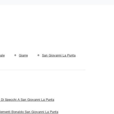
eale
Giarre
San Giovanni La Punta
 Di Specchi A San Giovanni La Punta
ementi Bonaldo San Giovanni La Punta