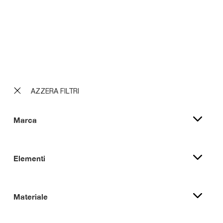
Tibet
Zebra
Sunset
Gioconda
AZZERA FILTRI
Marca
Elementi
Materiale