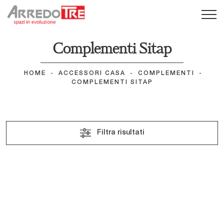
Complementi Sitap
HOME
-
ACCESSORI CASA
-
COMPLEMENTI
-
COMPLEMENTI SITAP
Filtra risultati
Aster White
Leaf
Blanca
Animals
Gabrielle
Eucalyptus
Berenice
Brianne