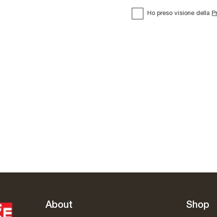
Ho preso visione della
P
Tappeto Sendai
Tibet
About
Shop