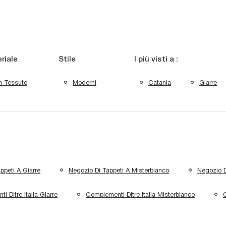
riale
Stile
I più visti a :
n Tessuto
Moderni
Catania
Giarre
ppeti A Giarre
Negozio Di Tappeti A Misterbianco
Negozio D
 Ditre Italia Giarre
Complementi Ditre Italia Misterbianco
C