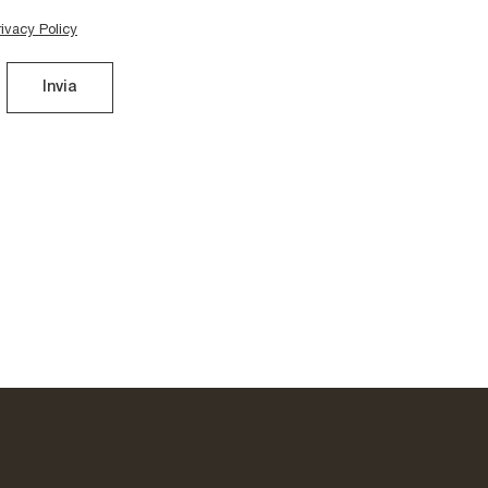
rivacy Policy
Invia
Buckle