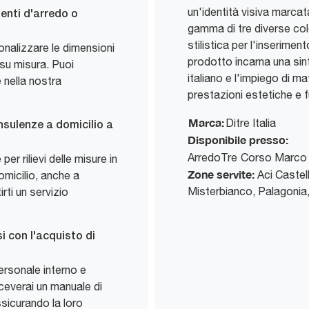
un'identità visiva marc
enti d'arredo o
gamma di tre diverse colo
stilistica per l'inserimen
sonalizzare le dimensioni
prodotto incarna una sint
 su misura. Puoi
italiano e l'impiego di m
e nella nostra
prestazioni estetiche e fun
Marca:
Ditre Italia
onsulenze a domicilio a
Disponibile presso:
ArredoTre
Corso Marco 
er rilievi delle misure in
Zone servite:
Aci Castell
micilio, anche a
Misterbianco, Palagonia,
irti un servizio
i con l'acquisto di
ersonale interno e
iceverai un manuale di
ssicurando la loro