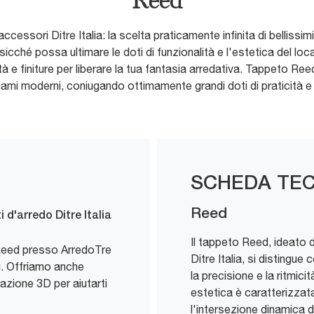
Reed
ssori Ditre Italia: la scelta praticamente infinita di bellissimi
cosicché possa ultimare le doti di funzionalità e l'estetica del
tà e finiture per liberare la tua fantasia arredativa. Tappeto Reed
hiami moderni, coniugando ottimamente grandi doti di praticità e
SCHEDA TEC
Reed
d'arredo Ditre Italia
Il tappeto Reed, ideato 
 Reed presso ArredoTre
Ditre Italia, si distingu
. Offriamo anche
la precisione e la ritmici
zione 3D per aiutarti
estetica è caratterizzat
l'intersezione dinamica d