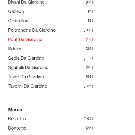
Divani Da Giardino
92
Gazebo
2
Ombrelloni
8
Poltroncine Da Giardino
102
Pouf Da Giardino
15
Sdraio
29
Sedie Da Giardino
111
Sgabelli Da Giardino
26
Tavoli Da Giardino
86
Tavolini Da Giardino
125
Marca
Bizzotto
165
Bontempi
28