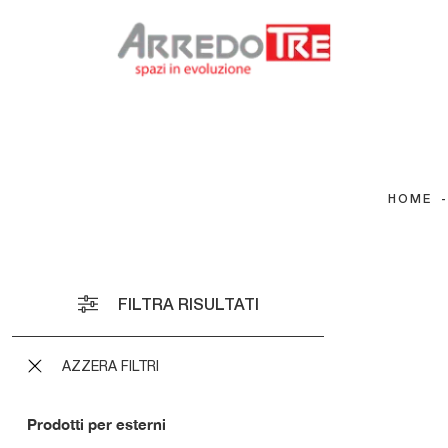
HOME
Pouf G
Host 
Poltro
Island
Arredo
FILTRA RISULTATI
Babyl
Divan
Cricke
AZZERA FILTRI
Prodotti per esterni