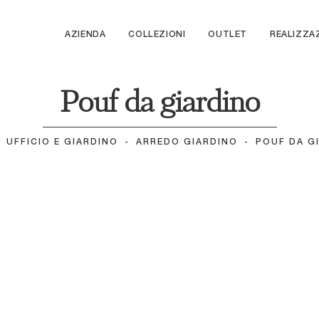
AZIENDA
COLLEZIONI
OUTLET
REALIZZA
Pouf da giardino
-
UFFICIO E GIARDINO
-
ARREDO GIARDINO
-
POUF DA G
Britton Arredo da
ulizar
Lounge
esterno
ncina
Buddy Oasi
 da esterno
Pouf Cricket
Arredo da estern
on 01
o Daybed
Tibidabo 01
Arredo da estern
t
Cricket