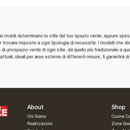
 dei mobili determinano lo stile del tuo spazio verde, eppure spe
 trovare risposte a ogni tipologia di necessità. I modelli che di
no di unospazio verde di ogni stile, da quello più tradizionale a q
ttuali, ideali per aree esterne di differenti misure, ti garantirà d
About
Shop
Chi Siamo
Cucine C
Realizzazioni
Zona Gio