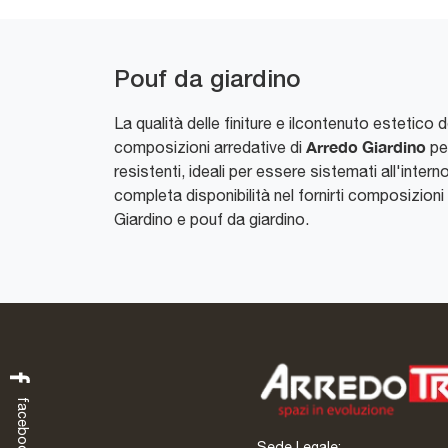
Pouf da giardino
La qualità delle finiture e ilcontenuto estetico
Arredo Giardino
composizioni arredative di
per
resistenti, ideali per essere sistemati all'inter
completa disponibilità nel fornirti composizioni a
Giardino e pouf da giardino.
facebook
Sede Legale: