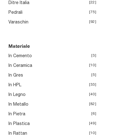
Ditre Italia
22
Pedrali
75
Varaschin
92
Materiale
In Cemento
3
In Ceramica
10
In Gres
5
In HPL
33
In Legno
40
In Metallo
82
In Pietra
6
In Plastica
49
In Rattan
10