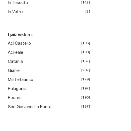
In Tessuto
142
In Vetro
2
I più visti a :
Aci Castello
196
Acireale
190
Catania
182
Giarre
202
Misterbianco
179
Palagonia
197
Pedara
195
San Giovanni La Punta
187