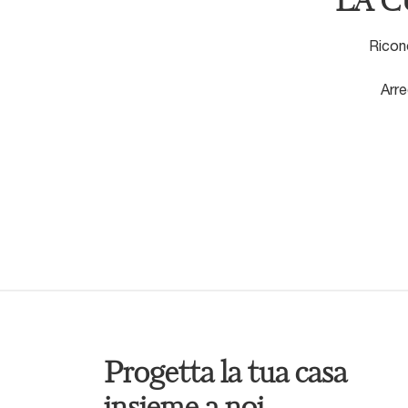
LA C
Ricono
Arre
Progetta la tua casa