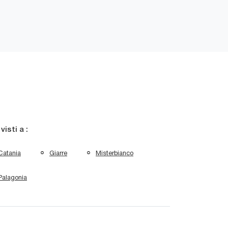
 visti a :
Catania
Giarre
Misterbianco
Palagonia