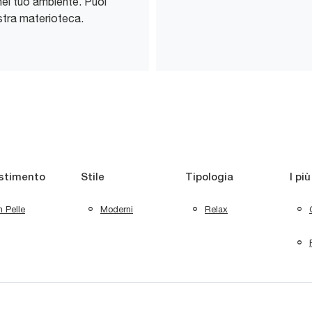
 nel tuo ambiente. Puoi
ostra materioteca.
stimento
Stile
Tipologia
I più
n Pelle
Moderni
Relax