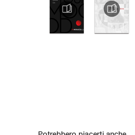
Capriccio
Potrebbero piacerti anche