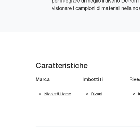
per integrare al meglio il divano Detroit
visionare i campioni di materiali nella n
Caratteristiche
Marca
Imbottiti
Rive
Nicoletti Home
Divani
I