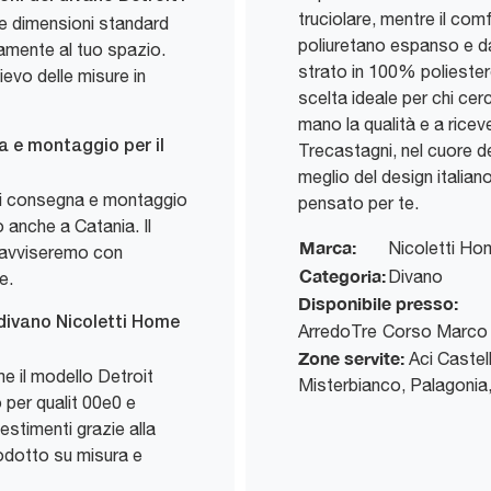
truciolare, mentre il com
le dimensioni standard
poliuretano espanso e d
tamente al tuo spazio.
strato in 100% poliestere
ievo delle misure in
scelta ideale per chi cerc
mano la qualità e a rice
na e montaggio per il
Trecastagni, nel cuore dell
meglio del design italiano
 di consegna e montaggio
pensato per te.
 anche a Catania. Il
Marca:
Nicoletti Ho
i avviseremo con
Categoria:
Divano
e.
Disponibile presso:
 divano Nicoletti Home
ArredoTre
Corso Marco 
Zone servite:
Aci Castell
e il modello Detroit
Misterbianco, Palagonia,
o per qualit 00e0 e
vestimenti grazie alla
odotto su misura e