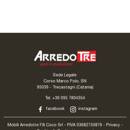
San Martino
Quick
Sede Legale:
Corso Marco Polo, SN
95039 - Trecastagni (Catania)
Tel.
+39 095 7804354
facebook
instagram
Mobili Arredotre F.lli Coco Srl - P.IVA 03682750876 -
Privacy
-