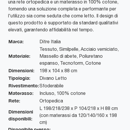
una rete ortopedica e un materasso in 100% cotone,
fornendo una soluzione completa e performante per
l'utilizzo sia come seduta che come letto. Il design di
questo prodotto è supportato da standard qualitativi
elevati, garantendo affidabilità nel tempo.
Marca:
Ditre Italia
Tessuto, Similpelle, Acciaio verniciato,
Materiale:
Massello di abete, Poliuretano
espanso, Tecnoform, Cotone
Dimensioni:
198 x 104 x 88 cm
Tipologia:
Divano Letto
Rivestimento:
Sfoderabile
Materasso:
Incluso, 100% cotone
Rete:
Ortopedica
L 198/218/238 x P 104/218 x H 88 cm
Dimensioni
(con materassi da 120/140/160 x 198
disponibili:
cm)
Disponibile presso: