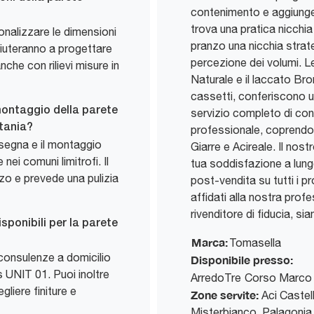
contenimento e aggiungere 
trova una pratica nicchia
sonalizzare le dimensioni
pranzo una nicchia strate
 aiuteranno a progettare
percezione dei volumi. Le f
nche con rilievi misure in
Naturale e il laccato Br
cassetti, conferiscono u
montaggio della parete
servizio completo di con
tania?
professionale, coprendo 
segna e il montaggio
Giarre e Acireale. Il nost
ei comuni limitrofi. Il
tua soddisfazione a lung
zo e prevede una pulizia
post-vendita su tutti i p
affidati alla nostra prof
rivenditore di fiducia, si
sponibili per la parete
Marca:
Tomasella
consulenze a domicilio
Disponibile presso:
s UNIT 01. Puoi inoltre
ArredoTre
Corso Marco 
liere finiture e
Zone servite:
Aci Castell
Misterbianco, Palagonia,