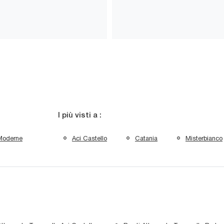
I più visti a :
Moderne
Aci Castello
Catania
Misterbianco