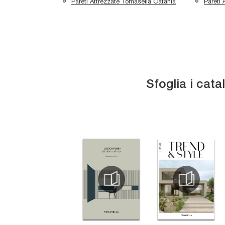
Pareti Attrezzate Tomasella Catania
Pareti 
Sfoglia i cata