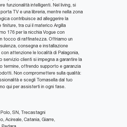
funzionalità intelligenti. Nel living, si
 porta TV e una libreria, mentre nella zona
gica contribuisce ad alleggerire la
initure, tra cui il materico Argilla
omo 176 per la nicchia Vogue con
n tocco di raffinatezza. Offriamo un
sulenza, consegna e installazione
con attenzione le località di Palagonia,
ro servizio clienti si impegna a garantire la
o termine, offrendo supporto e garanzia
rodotti. Non compromettere sulla qualità:
essionalità e scegli Tomasella dal tuo
amo qui per assisterti in ogni fase.
Polo, SN
,
Trecastagni
o, Acireale, Catania, Giarre,
 Pedara...