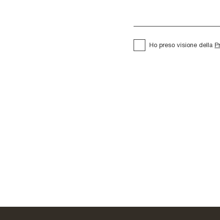
Ho preso visione della
P
Atlante UNIT
Night & Day L103
AT110