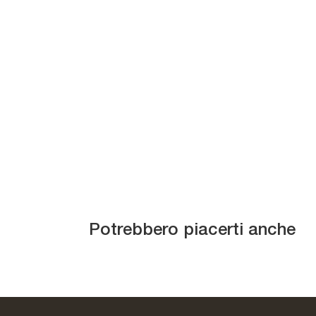
I-ModulART F
Potrebbero piacerti anche