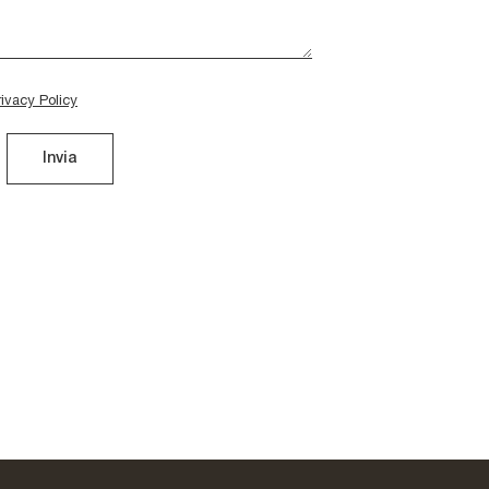
rivacy Policy
Invia
Volo A002