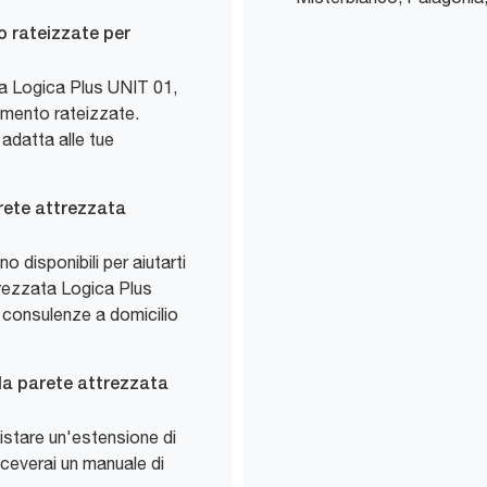
o rateizzate per
ata Logica Plus UNIT 01,
amento rateizzate.
 adatta alle tue
rete attrezzata
o disponibili per aiutarti
trezzata Logica Plus
 consulenze a domicilio
lla parete attrezzata
uistare un'estensione di
 riceverai un manuale di