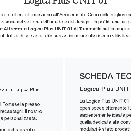
Logica Plus UNIT 01
taci e ottieni informazioni sull'Arredamento Casa delle migliori 
sione nel settore dell'arredo e del design. Un po’ librerie, un p
e Attrezzata Logica Plus UNIT 01 di Tomasella
nell'immagine,
abitative di spazio e stile senza rinunciare alla ricerca stilistica.
SCHEDA TEC
Logica Plus UNIT
ezzata Logica Plus
La Logica Plus UNIT 01 
di Tomasella presso
open space altamente fun
ecastagni. Il nostro
sapientemente ideata per
a personalizzata.
quella dedicata alla conv
modulari è stato progett
oni della parete