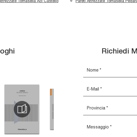
Attrezzate Tomasella Aci Castello
Pareti Attrezzate Tomasella Pedar
loghi
Richiedi M