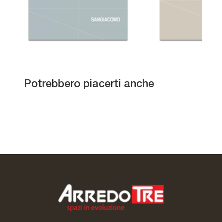
Side 10
Potrebbero piacerti anche
Side CF 114
Side 7
Soggiorno G305