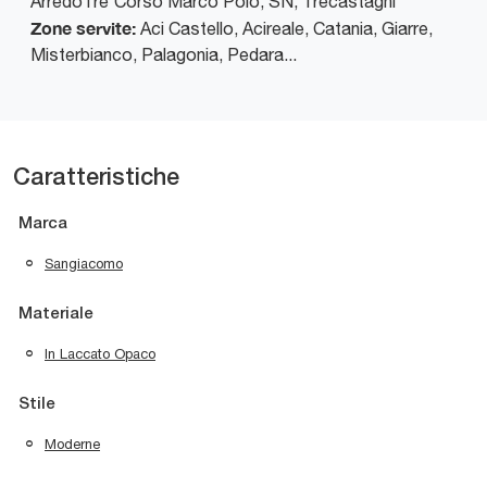
ArredoTre
Corso Marco Polo, SN
,
Trecastagni
Zone servite:
Aci Castello, Acireale, Catania, Giarre,
Misterbianco, Palagonia, Pedara...
Caratteristiche
Marca
Sangiacomo
Materiale
In Laccato Opaco
Stile
Moderne