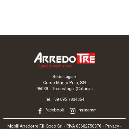
I Modul Art Legno
Beam
Sede Legale:
Corso Marco Polo, SN
95039 - Trecastagni (Catania)
Tel.
+39 095 7804354
facebook
instagram
Mobili Arredotre F.lli Coco Srl - P.IVA 03682750876 -
Privacy
-