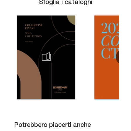
Sfoglia i cataloghi
Leonardo L514N
Potrebbero piacerti anche
Domino In 02