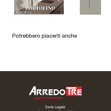
Leonardo L414N
Potrebbero piacerti anche
York
Atlanta
Arbor Alta
Sede Legale: