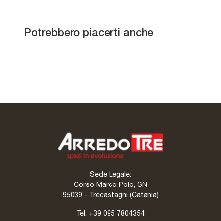
Madison SuperMarmo
Potrebbero piacerti anche
Olympia
Cosmopolitan
SuperMarmo
Kursaal
Sede Legale:
Corso Marco Polo, SN
95039 - Trecastagni (Catania)
Tel.
+39 095 7804354