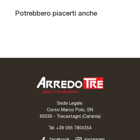
Melograno composizione
23
Melograno composizione
Potrebbero piacerti anche
25
Edis N20
Bla Bla
Sede Legale:
Corso Marco Polo, SN
95039 - Trecastagni (Catania)
Tel.
+39 095 7804354
facebook
instagram