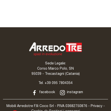
Rosa Charme Comò
Lauro Comò
Sede Legale:
Corso Marco Polo, SN
95039 - Trecastagni (Catania)
Tel.
+39 095 7804354
facebook
instagram
Mobili Arredotre F.lli Coco Srl - P.IVA 03682750876 -
Privacy
-
Cookie
Gestisci i consensi