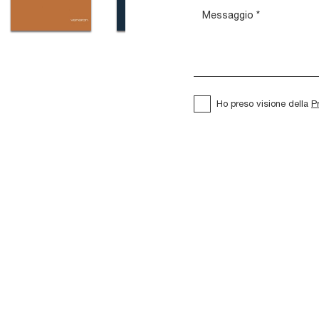
Ho preso visione della
P
liss Gruppo
Sipario
Notte
Cassettiera