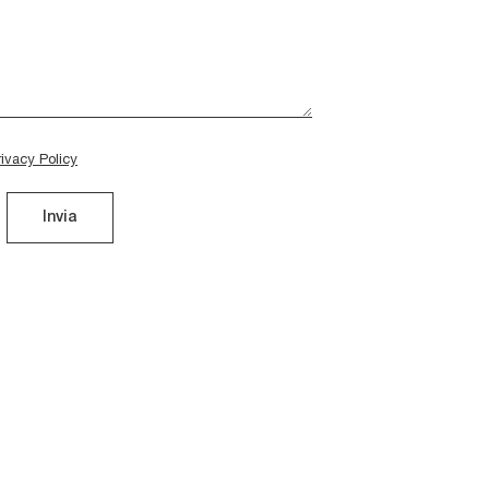
rivacy Policy
Invia
Zefiro