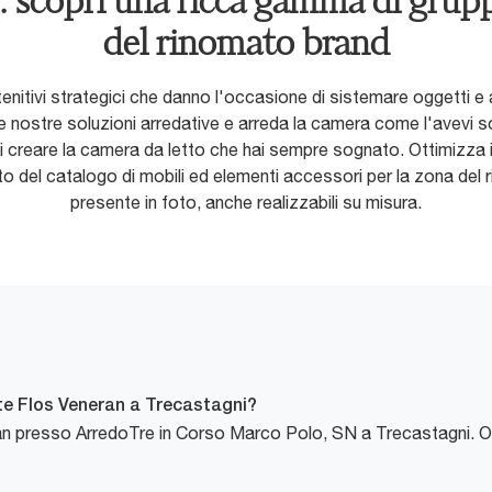
 scopri una ricca gamma di gruppi
del rinomato brand
nitivi strategici che danno l'occasione di sistemare oggetti e 
lle nostre soluzioni arredative e arreda la camera come l'avevi 
i creare la camera da letto che hai sempre sognato. Ottimizza i 
erito del catalogo di mobili ed elementi accessori per la zona d
presente in foto, anche realizzabili su misura.
te Flos Veneran a Trecastagni?
ran presso ArredoTre in Corso Marco Polo, SN a Trecastagni. 