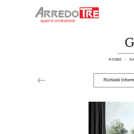
G
HOME
-
A
Richiedi Infor