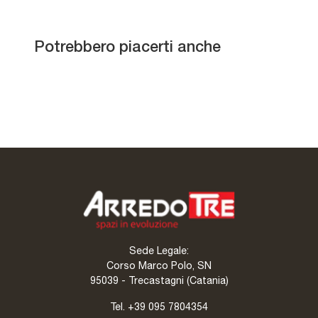
Cutting Plus W108
Potrebbero piacerti anche
Concreta N124
Cabina Armadio Sky
comp 311
Intermezzo angolare ad
anta battente
Sede Legale:
Corso Marco Polo, SN
95039 - Trecastagni (Catania)
Tel.
+39 095 7804354