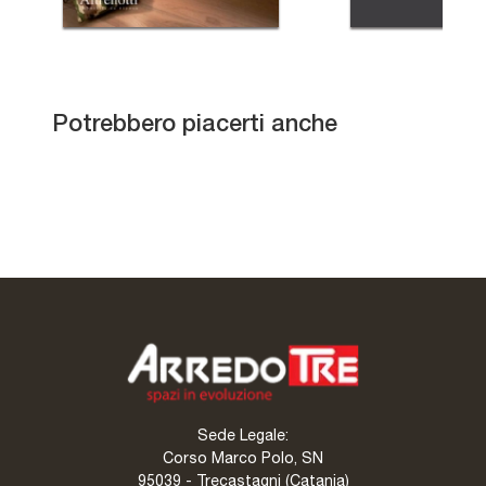
Bi-Vintage
Potrebbero piacerti anche
Bi-Moon
Prime Double 800
Prime Prestige 400
Sede Legale:
Corso Marco Polo, SN
95039 - Trecastagni (Catania)