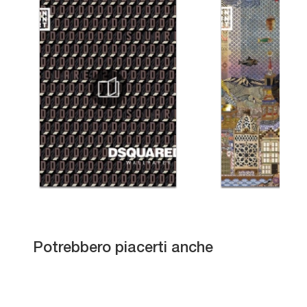
Soft Stripe Clouds
Potrebbero piacerti anche
Aqualung
Cement Horizon
Old America