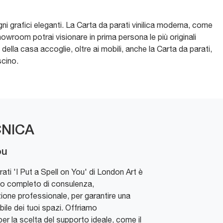
gni grafici eleganti. La Carta da parati vinilica moderna, come
showroom potrai visionare in prima persona le più originali
ella casa accoglie, oltre ai mobili, anche la Carta da parati,
scino.
NICA
ou
ati 'I Put a Spell on You' di London Art è
zio completo di consulenza,
zione professionale, per garantire una
le dei tuoi spazi. Offriamo
er la scelta del supporto ideale, come il