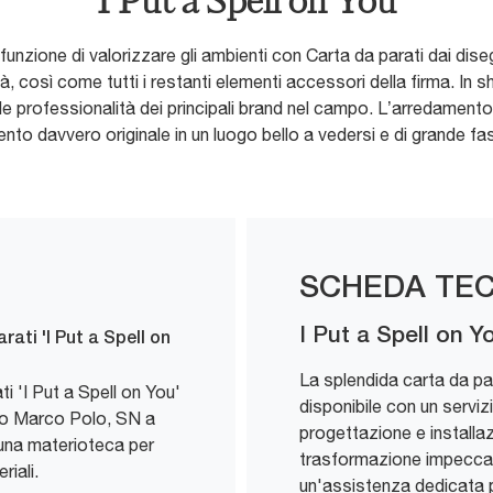
I Put a Spell on You
funzione di valorizzare gli ambienti con Carta da parati dai dise
à, così come tutti i restanti elementi accessori della firma. In 
e professionalità dei principali brand nel campo. L’arredamento d
nto davvero originale in un luogo bello a vedersi e di grande fa
SCHEDA TEC
I Put a Spell on Y
ati 'I Put a Spell on
La splendida carta da par
ti 'I Put a Spell on You'
disponibile con un servi
so Marco Polo, SN a
progettazione e installa
una materioteca per
trasformazione impeccabi
riali.
un'assistenza dedicata p