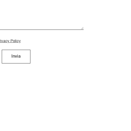
rivacy Policy
Invia
Soft Stripe Clouds