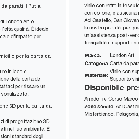
vinile con retro in tessu
 da parati 'I Put a
con cotone, e assicuria
Aci Castello, San Giovan
 di London Art è
la nostra priorità: per 
l'alta qualità. È ideale
un'assistenza post-vend
ica e d'impatto per
tranquillità e supporto n
Marca:
London Art
micilio per la carta da
Categoria:
Carta da para
ure in loco e
Vinile con su
Materiale:
ione della carta da
Supporto vin
Disponibile pre
tattaci per fissare un
rsonalizzato.
ArredoTre
Corso Marco 
Zone servite:
Aci Castell
one 3D per la carta da
Misterbianco, Palagonia,
izi di progettazione 3D
rati nel tuo ambiente. È
sioni standard degli