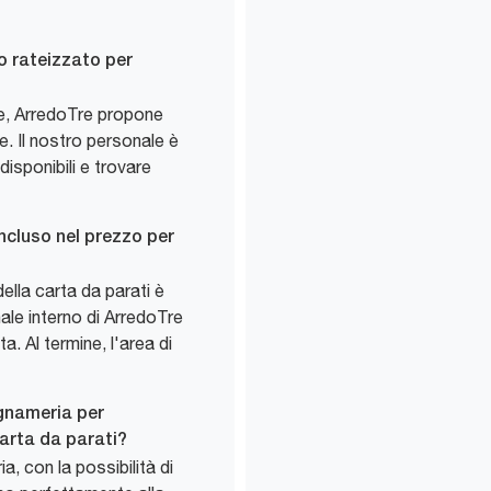
o rateizzato per
ile, ArredoTre propone
. Il nostro personale è
 disponibili e trovare
incluso nel prezzo per
ella carta da parati è
ale interno di ArredoTre
a. Al termine, l'area di
legnameria per
arta da parati?
a, con la possibilità di