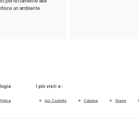
ino perfettamente alla
ntisce un ambiente
logia
I più visti a :
inilica
Aci Castello
Catania
Giarre