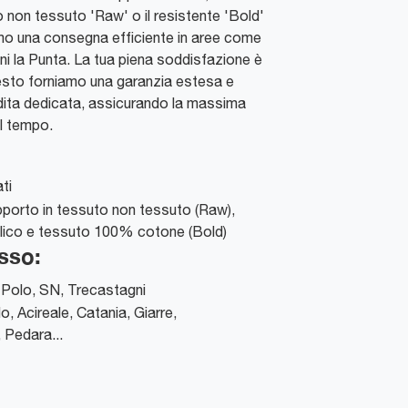
to non tessuto 'Raw' o il resistente 'Bold'
mo una consegna efficiente in aree come
ni la Punta. La tua piena soddisfazione è
questo forniamo una garanzia estesa e
ita dedicata, assicurando la massima
el tempo.
ti
pporto in tessuto non tessuto (Raw),
ilico e tessuto 100% cotone (Bold)
sso:
Polo, SN
,
Trecastagni
o, Acireale, Catania, Giarre,
 Pedara...