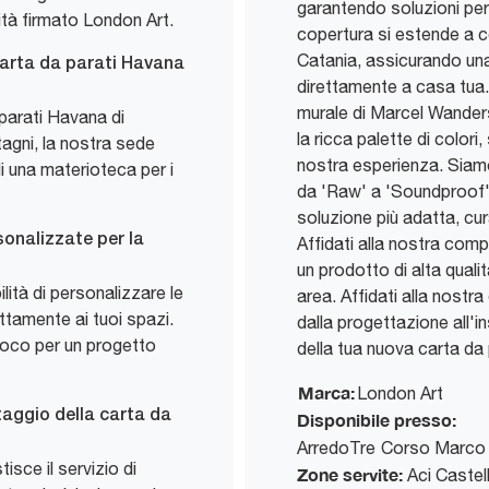
garantendo soluzioni per
lità firmato London Art.
copertura si estende a c
Catania, assicurando un
carta da parati Havana
direttamente a casa tua.
murale di Marcel Wander
 parati Havana di
la ricca palette di colori
agni, la nostra sede
nostra esperienza. Siamo s
 una materioteca per i
da 'Raw' a 'Soundproof', 
soluzione più adatta, cur
sonalizzate per la
Affidati alla nostra com
un prodotto di alta qualit
lità di personalizzare le
area. Affidati alla nostr
ttamente ai tuoi spazi.
dalla progettazione all'i
 loco per un progetto
della tua nuova carta da
Marca:
London Art
taggio della carta da
Disponibile presso:
ArredoTre
Corso Marco 
isce il servizio di
Zone servite:
Aci Castell