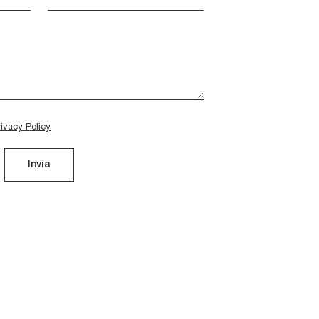
rivacy Policy
Invia
La Pelouse Royale