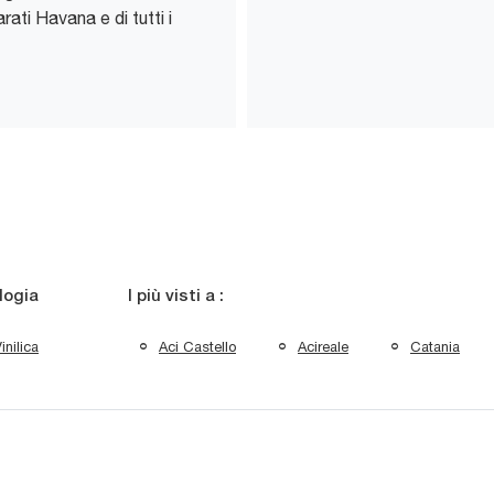
rati Havana e di tutti i
logia
I più visti a :
inilica
Aci Castello
Acireale
Catania