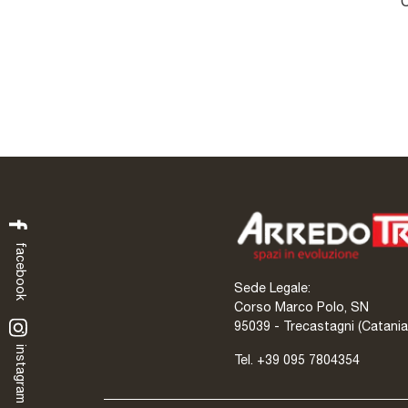
C
facebook
Sede Legale:
Corso Marco Polo, SN
95039 - Trecastagni (Catania
instagram
Tel.
+39 095 7804354