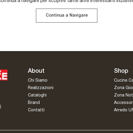
ontinua a navigare per scoprire tante altre interessanti iniziativ
Continua a Navigare
About
Shop
Chi Siamo
Cucine C
Realizzazioni
Zona Gio
Cataloghi
Zona Not
Brand
Accessor
)
Contatti
Arredo Uf